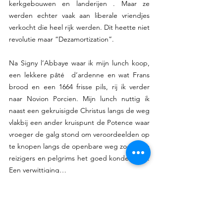
kerkgebouwen en landerijen . Maar ze 
werden echter vaak aan liberale vriendjes 
verkocht die heel rijk werden. Dit heette niet 
revolutie maar “Dezamortization”. 
Na Signy l’Abbaye waar ik mijn lunch koop, 
een lekkere pâté  d’ardenne en wat Frans 
brood en een 1664 frisse pils, rij ik verder 
naar Novion Porcien. Mijn lunch nuttig ik 
naast een gekruisigde Christus langs de weg  
vlakbij een ander kruispunt de Potence waar 
vroeger de galg stond om veroordeelden op 
te knopen langs de openbare weg zodat alle 
reizigers en pelgrims het goed konden zien. 
Een verwittiging…
Dan fiets ik door naar enkele  kerkjes rond 
Novion Porcien  zoals Wagnon of Corny 
Machéroménil .  Veel kerkjes zijn bedekt met 