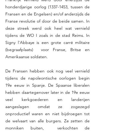
honderdjarige oorlog (1337-1453, tussen de 
Fransen en de Engelsen) en/of anderzijds de 
Franse revolutie of door de beide samen. In 
deze streek werd ook heel wat vernield 
tijdens de WO I zoals in de stad Reims. In 
Signy l’Abbaye is een grote carré militaire 
(begraafplaats)  voor Franse, Britse en 
Amerikaanse soldaten.
De Fransen hebben ook nog veel vernield 
tijdens de napoleontische oorlogen begin 
19e eeuw in Spanje. De Spaanse liberalen 
hebben daartegenover later in de 19e eeuw 
veel kerkgoederen en landerijen 
aangeslagen omdat ze zogezegd 
onproductief waren en niet bijdroegen tot  
de welvaart van alle burgers. Ze zetten de 
monniken buiten,  verkochten de 