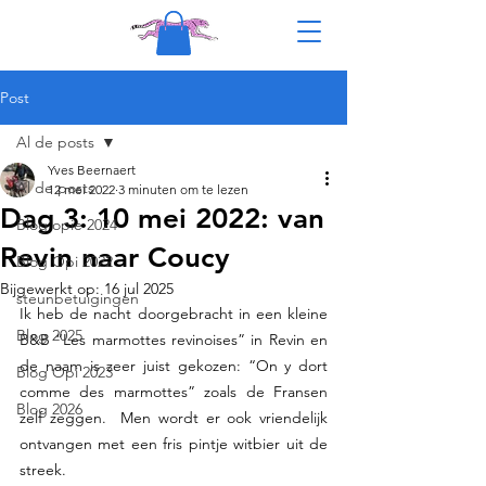
Post
Al de posts
Yves Beernaert
Al de posts
12 mei 2022
3 minuten om te lezen
Dag 3: 10 mei 2022: van
Blog opie 2024
Revin naar Coucy
Blog Opi 2022
Bijgewerkt op:
16 jul 2025
steunbetuigingen
Ik heb de nacht doorgebracht in een kleine 
Blog 2025
B&B “Les marmottes revinoises” in Revin en 
de naam is zeer juist gekozen: “On y dort 
Blog Opi 2023
comme des marmottes” zoals de Fransen 
Blog 2026
zelf zeggen.  Men wordt er ook vriendelijk 
ontvangen met een fris pintje witbier uit de 
streek.