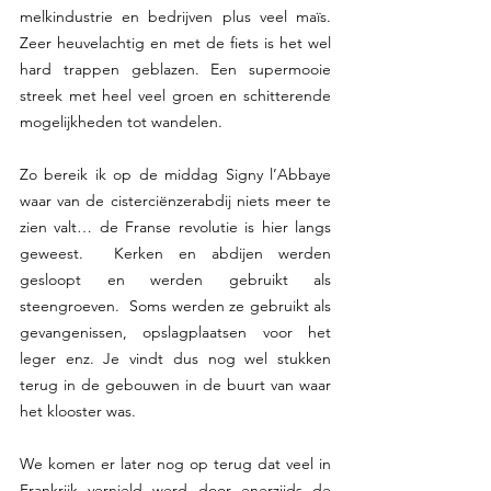
melkindustrie en bedrijven plus veel maïs. 
Zeer heuvelachtig en met de fiets is het wel 
hard trappen geblazen. Een supermooie 
streek met heel veel groen en schitterende 
mogelijkheden tot wandelen.
Zo bereik ik op de middag Signy l’Abbaye 
waar van de cisterciënzerabdij niets meer te 
zien valt… de Franse revolutie is hier langs 
geweest.  Kerken en abdijen werden 
gesloopt en werden gebruikt als 
steengroeven.  Soms werden ze gebruikt als 
gevangenissen, opslagplaatsen voor het 
leger enz. Je vindt dus nog wel stukken 
terug in de gebouwen in de buurt van waar 
het klooster was.
We komen er later nog op terug dat veel in 
Frankrijk vernield werd door enerzijds de 