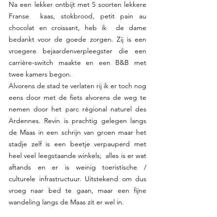
Na een lekker ontbijt met 5 soorten lekkere 
Franse  kaas, stokbrood, petit pain au 
chocolat en croissant, heb ik  de dame 
bedankt voor de goede zorgen. Zij is een 
vroegere bejaardenverpleegster die een 
carrière-switch maakte en een B&B met 
twee kamers begon.
Alvorens de stad te verlaten rij ik er toch nog 
eens door met de fiets alvorens de weg te 
nemen door het parc régional naturel des 
Ardennes. Revin is prachtig gelegen langs 
de Maas in een schrijn van groen maar het 
stadje zelf is een beetje verpauperd met 
heel veel leegstaande winkels;  alles is er wat 
aftands en er is weinig toeristische / 
culturele infrastructuur. Uitstekend om dus 
vroeg naar bed te gaan, maar een fijne 
wandeling langs de Maas zit er wel in.