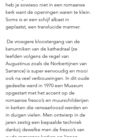
heb je sowieso niet in een romaanse 
kerk want de openingen waren te klein. 
Soms is er een schijf albast in 
geplaatst, een translucide marmer.
 De vroegere kloostergang van de 
kanunniken van de kathedraal (ze 
leefden volgens de regel van 
Augustinus zoals de Norbertijnen van 
Sarrance) is super eenvoudig en mooi 
ook na veel verbouwingen. In dit oude 
gedeelte werd in 1970 een Museum 
opgestart met het accent op de  
romaanse fresco’s en muurschilderijen 
in kerken die verwaarloosd werden en 
in duigen vielen. Men ontwierp in de 
jaren zestig een bepaalde techniek 
dankzij dewelke men de fresco’s van 
oude romaanse kerken op linnen 