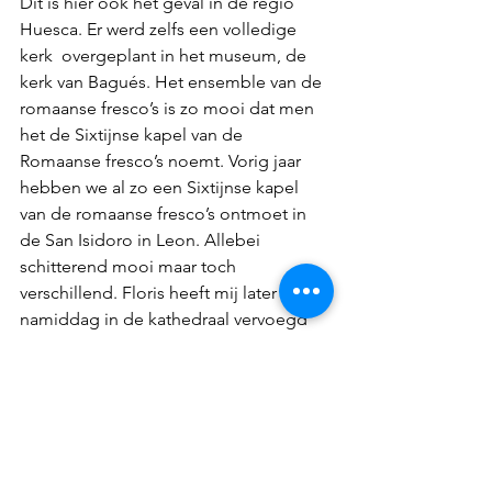
Dit is hier ook het geval in de regio 
Huesca. Er werd zelfs een volledige 
kerk  overgeplant in het museum, de 
kerk van Bagués. Het ensemble van de 
romaanse fresco’s is zo mooi dat men 
het de Sixtijnse kapel van de 
Romaanse fresco’s noemt. Vorig jaar 
hebben we al zo een Sixtijnse kapel 
van de romaanse fresco’s ontmoet in 
de San Isidoro in Leon. Allebei 
schitterend mooi maar toch 
verschillend. Floris heeft mij later in de 
namiddag in de kathedraal vervoegd 
en samen hebben we de romaanse 
fresco’s bekeken en hopelijk heeft hij 
die ook gesmaakt. 