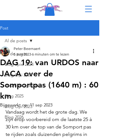
Post
Al de posts
Peter Beernaert
Al de posts
5 aug 2023
6 minuten om te lezen
DAG 19: van URDOS naar
Blog opie 2024
JACA over de
Blog Opi 2022
Somportpas (1640 m) : 60
steunbetuigingen
km
Blog 2025
Bijgewerkt op:
11 sep 2023
Blog Opi 2023
Vandaag wordt het de grote dag. We 
Blog 2026
zijn erop voorbereid om de laatste 25 à 
30 km over de top van de Somport pas 
te rijden zoals duizenden pelgrims in 