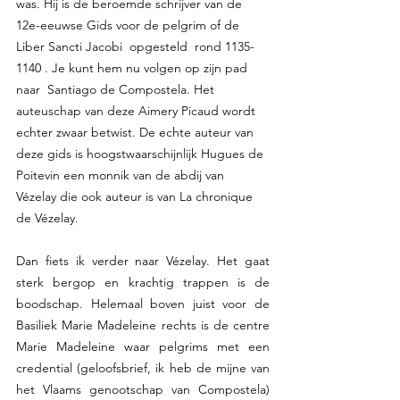
was. Hij is de beroemde schrijver van de  
12e-eeuwse Gids voor de pelgrim of de  
Liber Sancti Jacobi  opgesteld  rond 1135-
1140 . Je kunt hem nu volgen op zijn pad 
naar  Santiago de Compostela. Het 
auteuschap van deze Aimery Picaud wordt 
echter zwaar betwist. De echte auteur van 
deze gids is hoogstwaarschijnlijk Hugues de 
Poitevin een monnik van de abdij van 
Vézelay die ook auteur is van La chronique 
de Vézelay. 
Dan fiets ik verder naar Vézelay. Het gaat 
sterk bergop en krachtig trappen is de 
boodschap. Helemaal boven juist voor de 
Basiliek Marie Madeleine rechts is de centre 
Marie Madeleine waar pelgrims met een 
credential (geloofsbrief, ik heb de mijne van 
het Vlaams genootschap van Compostela) 