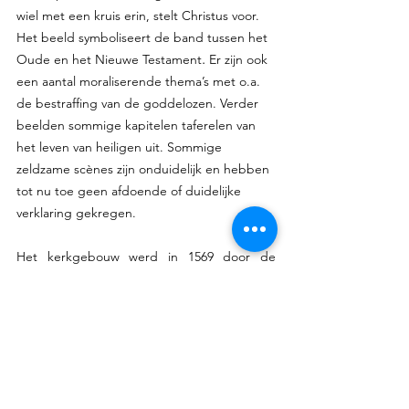
wiel met een kruis erin, stelt Christus voor. 
Het beeld symboliseert de band tussen het 
. 
Oude en het Nieuwe Testament
Er zijn ook 
een aantal moraliserende thema’s met o.a. 
de bestraffing van de goddelozen. Verder 
beelden sommige kapitelen taferelen van 
het leven van heiligen uit. Sommige 
zeldzame scènes zijn onduidelijk en hebben 
tot nu toe geen afdoende of duidelijke 
verklaring gekregen. 
Het kerkgebouw werd in 1569 door de 
Hugenoten geplunderd. In de  17de  en 
18de eeuw werd het gebouw verwaarloosd 
en tijdens de Franse Revolutie werd het 
verder beschadigd.
Prosper Mérimée, schrijver, (1803-1870) 
herontdekt Vézelay  en lanceert het 