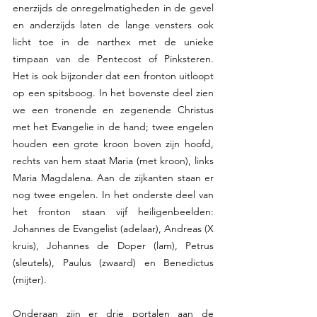
enerzijds de onregelmatigheden in de gevel 
en anderzijds laten de lange vensters ook 
licht toe in de narthex met de unieke 
timpaan van de Pentecost of Pinksteren.  
Het is ook bijzonder dat een fronton uitloopt 
op een spitsboog. In het bovenste deel zien 
we een tronende en zegenende Christus 
met het Evangelie in de hand; twee engelen 
houden een grote kroon boven zijn hoofd, 
rechts van hem staat Maria (met kroon), links 
Maria Magdalena. Aan de zijkanten staan er 
nog twee engelen. In het onderste deel van 
het fronton staan vijf heiligenbeelden: 
Johannes de Evangelist (adelaar), Andreas (X 
kruis), Johannes de Doper (lam), Petrus 
(sleutels), Paulus (zwaard) en Benedictus 
(mijter).
Onderaan zijn er drie portalen aan de 