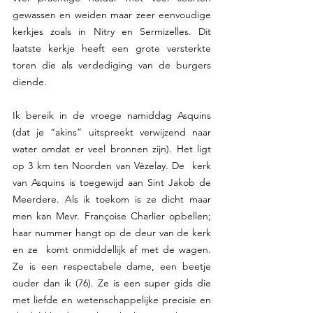
gewassen en weiden maar zeer eenvoudige 
kerkjes zoals in Nitry en Sermizelles. Dit 
laatste kerkje heeft een grote versterkte 
toren die als verdediging van de burgers 
diende. 
Ik bereik in de vroege namiddag Asquins 
(dat je “akins” uitspreekt verwijzend naar 
water omdat er veel bronnen zijn). Het ligt 
op 3 km ten Noorden van Vézelay. De  kerk 
van Asquins is toegewijd aan Sint Jakob de 
Meerdere. Als ik toekom is ze dicht maar 
men kan Mevr. Françoise Charlier opbellen; 
haar nummer hangt op de deur van de kerk 
en ze  komt onmiddellijk af met de wagen. 
Ze is een respectabele dame, een beetje 
ouder dan ik (76). Ze is een super gids die 
met liefde en wetenschappelijke precisie en 