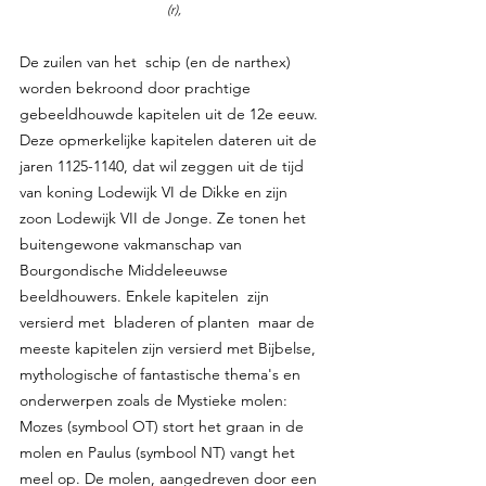
(r),
De zuilen van het  schip (en de narthex) 
worden bekroond door prachtige 
gebeeldhouwde kapitelen uit de 12e eeuw. 
Deze opmerkelijke kapitelen dateren uit de 
jaren 1125-1140, dat wil zeggen uit de tijd 
van koning Lodewijk VI de Dikke en zijn 
zoon Lodewijk VII de Jonge. Ze tonen het 
buitengewone vakmanschap van 
Bourgondische Middeleeuwse 
beeldhouwers. Enkele kapitelen  zijn 
versierd met  bladeren of planten  maar de 
meeste kapitelen zijn versierd met Bijbelse, 
mythologische of fantastische thema's en 
onderwerpen zoals de Mystieke molen: 
Mozes (symbool OT) stort het graan in de 
molen en Paulus (symbool NT) vangt het 
meel op. De molen, aangedreven door een 