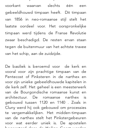
voorkant waarvan slechts één een 
gebeeldhouwd timpaan heeft.  Dit timpaan 
van 1856 in neo-romaanse stijl stelt het 
laatste oordeel voor. Het oorspronkelijke 
timpaan werd tijdens de Franse Revolutie  
zwaar beschadigd. De resten ervan staan 
tegen de buitenmuur van het achtste travee 
van het schip, aan de zuidzijde.
De basiliek is beroemd voor  de kerk en 
vooral voor zijn prachtige timpaan van de 
Pentecost of Pinksteren in de narthex en 
voor zijn unieke gebeeldhouwde kapitelen in 
de kerk zelf. Het geheel is een meesterwerk 
van de Bourgondische romaanse kunst en 
architectuur. De romaanse narthex is 
gebouwd tussen 1120 en 1140 . Zoals in 
Cluny werd hij ook gebouwd om processies 
te vergemakkelijken. Het midden-timpaan 
van de narthex stelt het Pinkstergebeuren 
voor wat eerder uniek is. De apostelen 
begeesterd door de Heilige Geest worden 