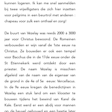
kunnen logeren. Ik kan me snel aanmelden 
bij twee vrijwilligsters die zich hier inzetten 
voor pelgrims in een beurtrol met anderen : 
chapeau voor zulk een onthaal en zorg!
De buurt van Vézelay was reeds 2000 à 3000 
jaar voor Christus bewoond. De Romeinen 
verbouwden er wijn vanaf de 1ste eeuw na 
Christus. Ze bouwden er ook een tempel 
voor Bacchus die in de 17de eeuw onder de 
St Etiennekerk werd ontdekt door een 
priester. De naam Vézelay is misschien 
afgeleid van de naam van de eigenaar van 
de grond in de 4e of 5e  eeuw: Vercellacus. 
In de 9e eeuw kregen de benedictijnen in 
Vézelay een stuk land om een klooster te 
bouwen tijdens het bewind van Karel de 
Kale. Eerst werd er een abdij voor mannen 
op de heuvel gebouwd en een beetje later 