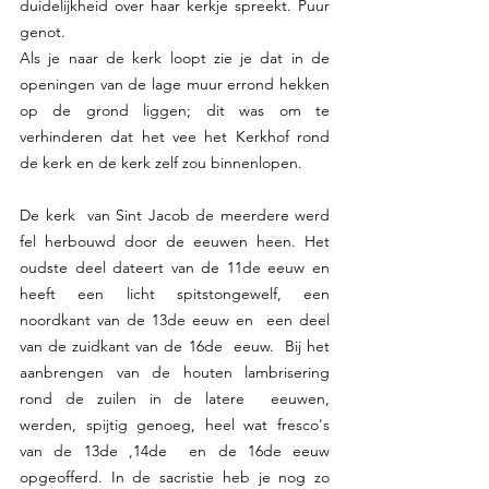
duidelijkheid over haar kerkje spreekt. Puur 
genot.
Als je naar de kerk loopt zie je dat in de 
openingen van de lage muur errond hekken 
op de grond liggen; dit was om te 
verhinderen dat het vee het Kerkhof rond 
de kerk en de kerk zelf zou binnenlopen.
De kerk  van Sint Jacob de meerdere werd  
fel herbouwd door de eeuwen heen. Het 
oudste deel dateert van de 11de eeuw en 
heeft een licht spitstongewelf, een 
noordkant van de 13de eeuw en  een deel 
van de zuidkant van de 16de  eeuw.  Bij het 
aanbrengen van de houten lambrisering 
rond de zuilen in de latere  eeuwen, 
werden, spijtig genoeg, heel wat fresco's 
van de 13de ,14de  en de 16de eeuw 
opgeofferd. In de sacristie heb je nog zo 