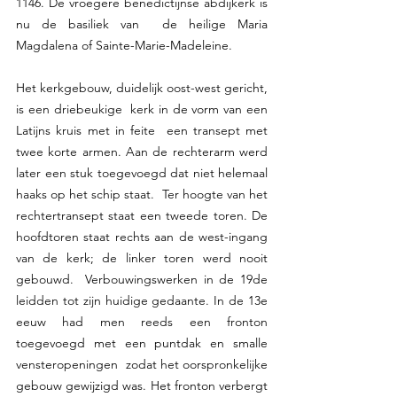
1146. De vroegere benedictijnse abdijkerk is 
nu de basiliek van  de heilige Maria 
Magdalena of Sainte-Marie-Madeleine. 
Het kerkgebouw, duidelijk oost-west gericht, 
is een driebeukige  kerk in de vorm van een 
Latijns kruis met in feite  een transept met 
twee korte armen. Aan de rechterarm werd 
later een stuk toegevoegd dat niet helemaal 
haaks op het schip staat.  Ter hoogte van het 
rechtertransept staat een tweede toren. De 
hoofdtoren staat rechts aan de west-ingang 
van de kerk; de linker toren werd nooit 
gebouwd.  Verbouwingswerken in de 19de 
leidden tot zijn huidige gedaante. In de 13e 
eeuw had men reeds een fronton 
toegevoegd met een puntdak en smalle 
vensteropeningen  zodat het oorspronkelijke 
gebouw gewijzigd was. Het fronton verbergt 