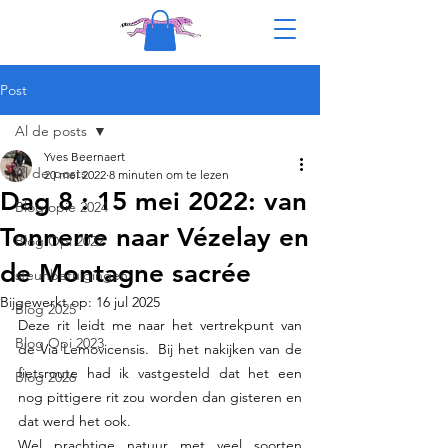
Post
Al de posts
Yves Beernaert
Al de posts
20 mei 2022
8 minuten om te lezen
Dag 8 : 15 mei 2022: van
Blog opie 2024
Tonnerre naar Vézelay en
Blog Opi 2022
de Montagne sacrée
steunbetuigingen
Bijgewerkt op:
16 jul 2025
Blog 2025
Deze rit leidt me naar het vertrekpunt van 
Blog Opi 2023
de Via Lemovicensis.  Bij het nakijken van de 
fietsroute had ik vastgesteld dat het een 
Blog 2026
nog pittigere rit zou worden dan gisteren en 
dat werd het ook.
Wel prachtige natuur met veel soorten 