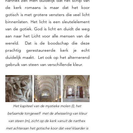
narthex ziet men duidelijk dat het schip van 
de kerk romaans is maar dat het koor 
gotisch is met grotere vensters die veel licht 
binnenlaten. Het licht is een sleutelelement 
van de gotiek. God is licht en duidt de weg 
aan naar het Licht voor alle mensen van de 
wereld.  Dat is de boodschap die deze 
prachtig gerestaureerde kerk je echt 
duidelijk maakt.  Let ook op het alternerend 
gebruik van steen van verschillende kleur.
Het kapiteel van de mystieke molen (l), het 
befaamde tongewelf  met de afwisseling van kleur 
van steen (m), zicht op de kerk vanuit de narthex  
met achteraan het gotische koor dat veel klaarder is 