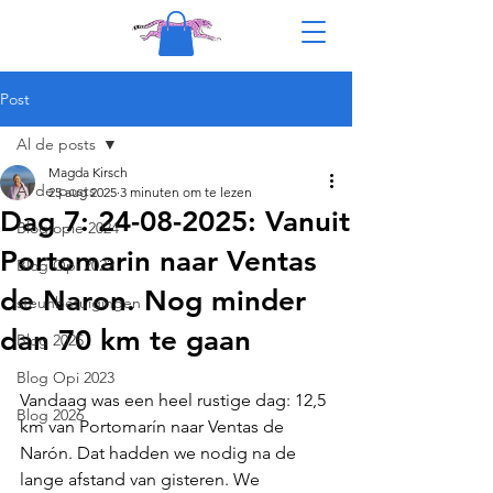
Post
Al de posts
Magda Kirsch
Al de posts
25 aug 2025
3 minuten om te lezen
Dag 7: 24-08-2025: Vanuit
Blog opie 2024
Portomarin naar Ventas
Blog Opi 2022
de Naron. Nog minder
steunbetuigingen
dan 70 km te gaan
Blog 2025
Blog Opi 2023
Vandaag was een heel rustige dag: 12,5 
Blog 2026
km van Portomarín naar Ventas de 
Narón. Dat hadden we nodig na de 
lange afstand van gisteren. We 