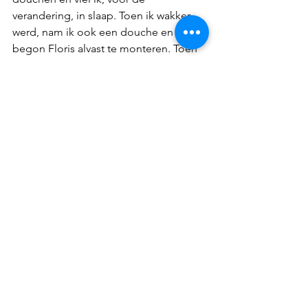
verandering, in slaap. Toen ik wakker 
werd, nam ik ook een douche en 
begon Floris alvast te monteren. Toen 
gingen we eten. Er was niet veel 
vegetarisch, dus ik nam een tortilla en 
een broodje kaas. Floris nam een 
hamburger waar hij erg van genoot. 
Toen kochten we nog een drankje en 
een lolly voor tijdens het bekijken van 
onze serie en we gaan niet te laat 
slapen vandaag. Het wordt morgen 
voor de laatste keer nog een stevige 
dag.