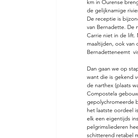
km in Ourense brengt
de gelijknamige rivi
De receptie is bijzon
van Bernadette. De mi
Carrie niet in de lift
maaltijden, ook van 
Bernadetteneemt  vis
Dan gaan we op stap 
want die is gekend vo
de narthex (plaats w
Compostela gebouwd 
gepolychromeerde bee
het laatste oordeel 
elk een eigentijds i
pelgrimsliederen he
schitterend retabel m