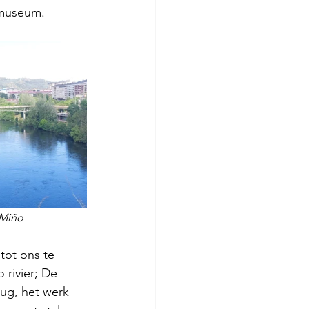
 museum. 
 Miño 
tot ons te 
rivier; De 
g, het werk 