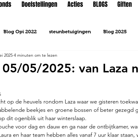
Fonds
Doelstellingen
Acties
BLOGS
Giften
Blog Opi 2022
steunbetuigingen
Blog 2025
ei 2025
4 minuten om te lezen
05/05/2025: van Laza n
5
icht op de heuvels rondom Laza waar we gisteren toekw
kabbelende beekjes en groene bossen of beter gezegd 
p dit ogenblik uit haar winterslaap.
douche voor dag en dauw en ga naar de ontbijtkamer, want
Laura en haar team hebben alles vanaf 7 uur klaar staan,