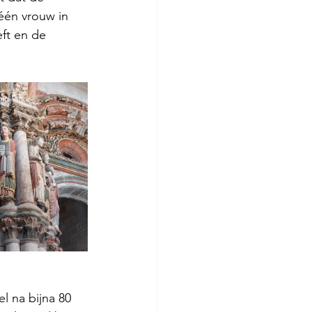
één vrouw in 
ft en de 
l na bijna 80 