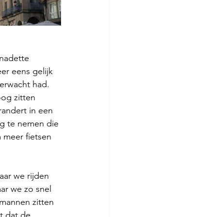
nadette 
r eens gelijk 
verwacht had. 
og zitten 
andert in een 
eg te nemen die 
 meer fietsen 
aar we rijden 
aar we zo snel 
mannen zitten 
t dat de 