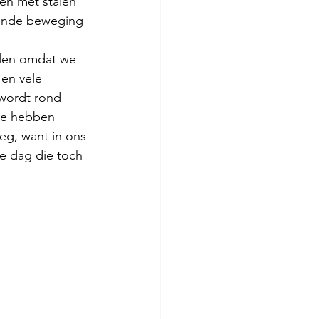
gen met stalen 
vende beweging 
alen omdat we 
en vele 
 wordt rond 
We hebben 
g, want in ons 
de dag die toch 