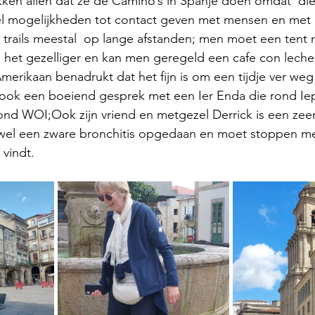
kken allen dat ze de Camino’s in Spanje doen omdat  die
l mogelijkheden tot contact geven met mensen en met 
ijn trails meestal  op lange afstanden; men moet een te
s het gezelliger en kan men geregeld een cafe con leche 
merikaan benadrukt dat het fijn is om een tijdje ver weg 
ok een boeiend gesprek met een Ier Enda die rond Iep
nd WOI;Ook zijn vriend en metgezel Derrick is een zeer
 wel een zware bronchitis opgedaan en moet stoppen me
 vindt.