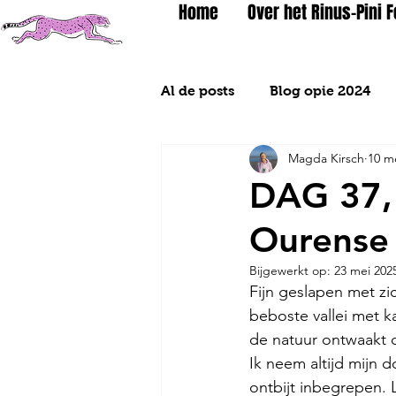
Home
Over het Rinus-Pini 
Al de posts
Blog opie 2024
Magda Kirsch
10 m
Blog 2026
DAG 37, 
Ourense
Bijgewerkt op:
23 mei 202
Fijn geslapen met z
beboste vallei met 
de natuur ontwaakt o
Ik neem altijd mijn 
ontbijt inbegrepen. 