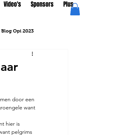
Video's
Sponsors
Plus
Blog Opi 2023
aar
amen door een 
groengele want 
 hier is 
 want pelgrims 