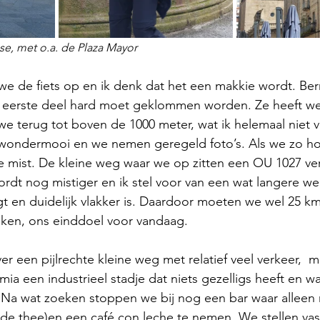
, met o.a. de Plaza Mayor 
we de fiets op en ik denk dat het een makkie wordt. Ber
et eerste deel hard moet geklommen worden. Ze heeft wee
we terug tot boven de 1000 meter, wat ik helemaal niet 
n wondermooi en we nemen geregeld foto’s. Als we zo ho
e mist. De kleine weg waar we op zitten een OU 1027 ver
rdt nog mistiger en ik stel voor van een wat langere w
ngt en duidelijk vlakker is. Daardoor moeten we wel 25 km
ken, ons einddoel voor vandaag.
r een pijlrechte kleine weg met relatief veel verkeer,  m
mia een industrieel stadje dat niets gezelligs heeft en w
 Na wat zoeken stoppen we bij nog een bar waar alleen 
de thee)en een café con leche te nemen. We stellen vas