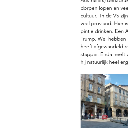
Australiërs) benadru
dorpen lopen en vee
cultuur.  In de VS z
veel proviand. Hier i
pintje drinken. Een A
Trump. We  hebben o
heeft afgewandeld ro
stapper. Enda heeft
hij natuurlijk heel erg