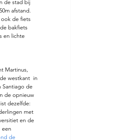
 de stad bij 
150m afstand. 
 ook de fiets 
de bakfiets 
s en lichte 
 
t Martinus, 
de westkant  in 
n Santiago de 
an de opnieuw 
st dezelfde: 
derlingen met 
ersitiet en de 
s een 
ond de 