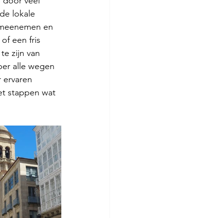
 door veel 
de lokale 
nt meenemen en 
of een fris 
te zijn van 
er alle wegen 
 ervaren 
t stappen wat 