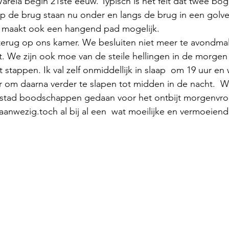
Varela begin 21ste eeuw. Typisch is het feit dat twee bo
op de brug staan nu onder en langs de brug in een gol
it maakt ook een hangend pad mogelijk.
 terug op ons kamer. We besluiten niet meer te avondm
. We zijn ook moe van de steile hellingen in de morgen 
 stappen. Ik val zelf onmiddellijk in slaap  om 19 uur en
r om daarna verder te slapen tot midden in de nacht.  
 stad boodschappen gedaan voor het ontbijt morgenvroe
ad aanwezig.toch al bij al een  wat moeilijke en vermoeien