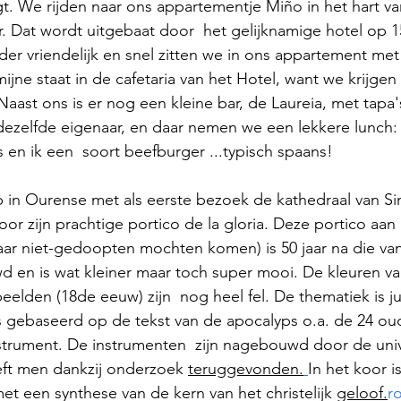
. We rijden naar ons appartementje Miño in het hart van
er. Dat wordt uitgebaat door  het gelijknamige hotel op 
der vriendelijk en snel zitten we in ons appartement met
jne staat in de cafetaria van het Hotel, want we krijgen 
. Naast ons is er nog een kleine bar, de Laureia, met tapa'
dezelfde eigenaar, en daar nemen we een lekkere lunch:
 en ik een  soort beefburger ...typisch spaans!
in Ourense met als eerste bezoek de kathedraal van Sin
or zijn prachtige portico de la gloria. Deze portico aan 
aar niet-gedoopten mochten komen) is 50 jaar na die va
en is wat kleiner maar toch super mooi. De kleuren v
lden (18de eeuw) zijn  nog heel fel. De thematiek is jui
is gebaseerd op de tekst van de apocalyps o.a. de 24 ou
nstrument. De instrumenten  zijn nagebouwd door de univ
eft men dankzij onderzoek 
teruggevonden.
In het koor i
et een synthese van de kern van het christelijk 
geloof.
r