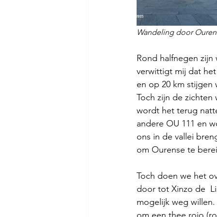
Wandeling door Ourense
Rond halfnegen zijn 
verwittigt mij dat h
en op 20 km stijgen 
Toch zijn de zichte
wordt het terug natt
andere OU 111 en wo
ons in de vallei bre
om Ourense te berei
Toch doen we het ove
door tot Xinzo de  Li
mogelijk weg willen.
om een thee rojo (ro