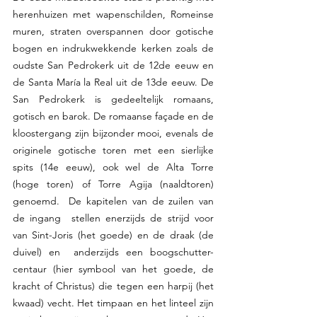
herenhuizen met wapenschilden, Romeinse 
muren, straten overspannen door gotische 
bogen en indrukwekkende kerken zoals de 
oudste San Pedrokerk uit de 12de eeuw en 
de Santa María la Real uit de 13de eeuw. De 
San Pedrokerk is gedeeltelijk romaans, 
gotisch en barok. De romaanse façade en de 
kloostergang zijn bijzonder mooi, evenals de 
originele gotische toren met een sierlijke 
spits (14e eeuw), ook wel de Alta Torre  
(hoge toren) of Torre Agija (naaldtoren) 
genoemd.  De kapitelen van de zuilen van 
de ingang  stellen enerzijds de strijd voor 
van Sint-Joris (het goede) en de draak (de 
duivel) en  anderzijds een boogschutter-
centaur (hier symbool van het goede, de 
kracht of Christus) die tegen een harpij (het 
kwaad) vecht. Het timpaan en het linteel zijn 