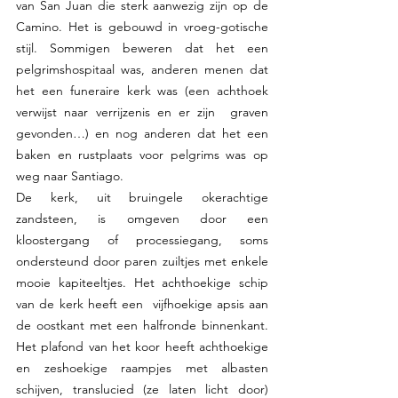
van San Juan die sterk aanwezig zijn op de 
Camino. Het is gebouwd in vroeg-gotische 
stijl. Sommigen beweren dat het een 
pelgrimshospitaal was, anderen menen dat 
het een funeraire kerk was (een achthoek 
verwijst naar verrijzenis en er zijn  graven 
gevonden…) en nog anderen dat het een 
baken en rustplaats voor pelgrims was op 
weg naar Santiago.  
De kerk, uit bruingele okerachtige 
zandsteen, is omgeven door een 
kloostergang of processiegang, soms 
ondersteund door paren zuiltjes met enkele 
mooie kapiteeltjes. Het achthoekige schip 
van de kerk heeft een  vijfhoekige apsis aan 
de oostkant met een halfronde binnenkant. 
Het plafond van het koor heeft achthoekige 
en zeshoekige raampjes met albasten 
schijven, translucied (ze laten licht door) 