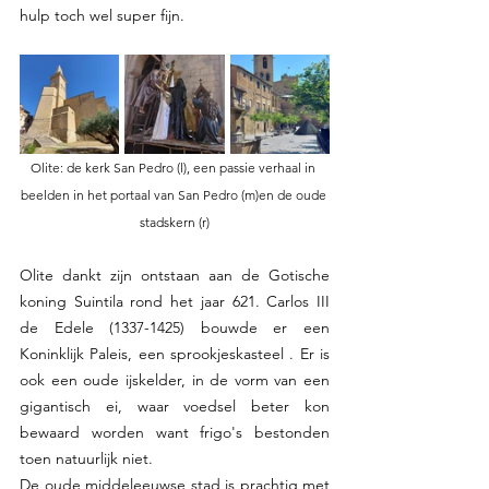
hulp toch wel super fijn.
Olite: de kerk San Pedro (l), een passie verhaal in 
beelden in het portaal van San Pedro (m)en de oude 
stadskern (r)
Olite dankt zijn ontstaan aan de Gotische 
koning Suintila rond het jaar 621. Carlos III 
de Edele (1337-1425) bouwde er een  
Koninklijk Paleis, een sprookjeskasteel . Er is 
ook een oude ijskelder, in de vorm van een 
gigantisch ei, waar voedsel beter kon 
bewaard worden want frigo's bestonden 
toen natuurlijk niet.
De oude middeleeuwse stad is prachtig met 