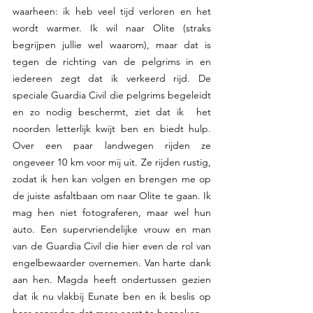
waarheen: ik heb veel tijd verloren en het 
wordt warmer. Ik wil naar Olite (straks 
begrijpen jullie wel waarom), maar dat is 
tegen de richting van de pelgrims in en 
iedereen zegt dat ik verkeerd rijd. De 
speciale Guardia Civil die pelgrims begeleidt 
en zo nodig beschermt, ziet dat ik  het 
noorden letterlijk kwijt ben en biedt hulp. 
Over een paar landwegen rijden ze 
ongeveer 10 km voor mij uit. Ze rijden rustig, 
zodat ik hen kan volgen en brengen me op 
de juiste asfaltbaan om naar Olite te gaan. Ik 
mag hen niet fotograferen, maar wel hun 
auto. Een supervriendelijke vrouw en man 
van de Guardia Civil die hier even de rol van 
engelbewaarder overnemen. Van harte dank 
aan hen. Magda heeft ondertussen gezien 
dat ik nu vlakbij Eunate ben en ik beslis op 
haar aanraden dat maar eerst te bezoeken. 