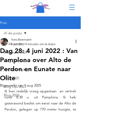
Post
Al de posts
Yves Beernaert
Al de posts
8 jun 2022
9 minuten om te lezen
Dag 28: 4 juni 2022 : Van
Blog opie 2024
Pamplona over Alto de
Blog Opi 2022
Perdon en Eunate naar
steunbetuigingen
Olite
Blog 2025
Bijgewerkt op:
1 aug 2025
Blog Opi 2023
Ik ben redelijk vroeg opgestaan  en vertrek  
Blog 2026
rond 8.30 u. uit Pamplona. Ik heb 
gisteravond beslist om eerst naar de Alto de 
Perdon, gelegen op 770 meter hoogte, te 