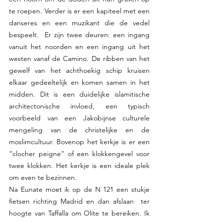
te roepen. Verder is er een kapiteel met een 
danseres en een muzikant die de vedel 
bespeelt.  Er zijn twee deuren: een ingang 
vanuit het noorden en een ingang uit het 
westen vanaf de Camino. De ribben van het 
gewelf van het achthoekig schip kruisen 
elkaar gedeeltelijk en komen samen in het 
midden. Dit is een duidelijke islamitische 
architectonische invloed, een typisch 
voorbeeld van een Jakobijnse culturele 
mengeling van de christelijke en de 
moslimcultuur. Bovenop het kerkje is er een 
“clocher peigne” of een klokkengevel voor 
twee klokken. Het kerkje is een ideale plek 
om even te bezinnen.
Na Eunate moet ik op de N 121 een stukje 
fietsen richting Madrid en dan afslaan  ter 
hoogte van Taffalla om Olite te bereiken. Ik 