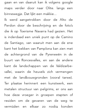
gaan en van daaruit kan ik volgens google 
maps verder door naar Olite. langs een 
binnewegje. Dat lijkt een makkie...
Ik werd aangetrokken door de Alto de 
Perdon door de beschrijving en de foto’s  
die ik op Toerisme Navarra had gezien. Het 
is inderdaad een uniek punt op de Camino 
de Santiago, van waaruit men aan de ene 
kant het bekken van Pamplona kan zien met 
de achtergrond van de Pyreneeën in de 
buurt van Roncesvalles, en aan de andere 
kant de landschappen van de Valdizarbe-
vallei, waarin de heuvels zich vermengen  
met de landbouwgronden (vooral tarwe).  
Ter plaatse herinnert een kunstwerk, een 
metalen structuur van pelgrims, er ons aan 
hoe deze vroeger in groepen stapten of 
residen om de gevaren van de weg te 
vermijden en elkaar zo nodig konden 