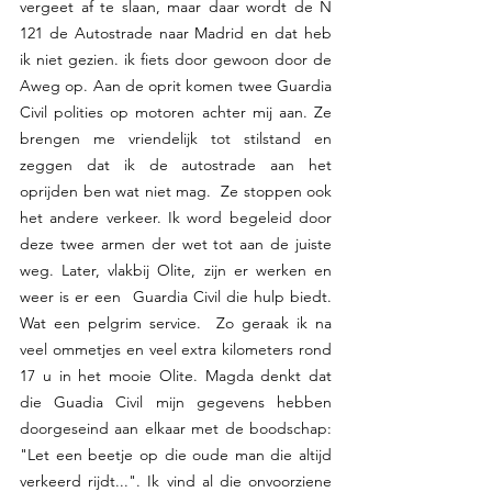
vergeet af te slaan, maar daar wordt de N 
121 de Autostrade naar Madrid en dat heb 
ik niet gezien. ik fiets door gewoon door de 
Aweg op. Aan de oprit komen twee Guardia 
Civil polities op motoren achter mij aan. Ze  
brengen me vriendelijk tot stilstand en 
zeggen dat ik de autostrade aan het 
oprijden ben wat niet mag.  Ze stoppen ook 
het andere verkeer. Ik word begeleid door 
deze twee armen der wet tot aan de juiste 
weg. Later, vlakbij Olite, zijn er werken en 
weer is er een  Guardia Civil die hulp biedt. 
Wat een pelgrim service.  Zo geraak ik na 
veel ommetjes en veel extra kilometers rond 
17 u in het mooie Olite. Magda denkt dat 
die Guadia Civil mijn gegevens hebben 
doorgeseind aan elkaar met de boodschap: 
"Let een beetje op die oude man die altijd 
verkeerd rijdt...". Ik vind al die onvoorziene 