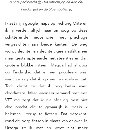
rechte pad bracht (l), Het uitzicht,op de Alto del 
Perdon (m) en de bloembollen (r)
Ik zet mijn google maps op, richting Olite en 
ik rij verder, altijd maar omhoog op deze 
schitterende heuvelrichel met prachtige 
vergezichten aan beide kanten. De weg 
wordt slechter en slechter: geen asfalt meer 
maar gestampte aarde met steentjes en dan 
grotere blokken steen. Magda had al door 
op Findmykid dat er een probleem was, 
want ze zag dat ik op een wandelweg zat. 
Toch dacht ze dat ik nog beter even 
doorfietste. Maar wanneer iemand met een 
VTT me zegt dat ik die afdaling best niet 
doe omdat die te gevaarlijk is, beslis ik 
helemaal  terug te fietsen. Dat betekent, 
rond de berg fietsen in plaats van er over. In 
Urtega zit ik vast en weet niet meer 