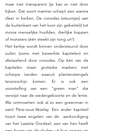
maar niet transparent (je kan er niet door 
kijken. Dat soort marmer schept een warme 
sfeer in kerken. De consoles (steuntjes) aan 
de buitenkant van het koor zijn gebeiteld tot 
mooie menselijke hoofden, dierlijke koppen 
of monsters (één steekt zijn tong uit!). 
Het kerkje wordt binnen ondersteund door 
zuilen (soms met bewerkte kapitelen) en 
afwisselend door consoles. Op één van de 
kapitelen staan groteske maskers met 
scherpe tanden waaruit plantenstengels 
tevoorschijn komen. Er is ook een 
voorstelling van een “green man” die 
verwijst naar de wedergeboorte en de lente. 
We ontmoetten ook al zo een greenman in 
saint Père-sous-Vézelay. Een ander kapiteel 
toont twee engelen van de  aankondiging 
van het Laatste Oordeel; een van hen heeft 
een hoorn om de doden uit hun graven op 