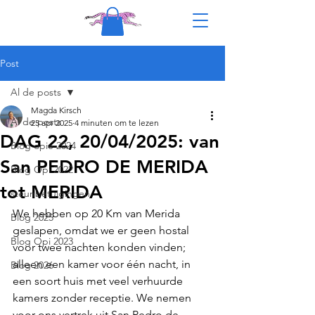
Post
Al de posts
Magda Kirsch
Al de posts
25 apr 2025
4 minuten om te lezen
DAG 22, 20/04/2025: van
Blog opie 2024
San PEDRO DE MERIDA
Blog Opi 2022
tot MERIDA
steunbetuigingen
We hebben op 20 Km van Merida 
Blog 2025
geslapen, omdat we er geen hostal  
Blog Opi 2023
voor twee nachten konden vinden; 
alleen een kamer voor één nacht, in 
Blog 2026
een soort huis met veel verhuurde 
kamers zonder receptie. We nemen 
voor ons vertrek uit San Pedro de 