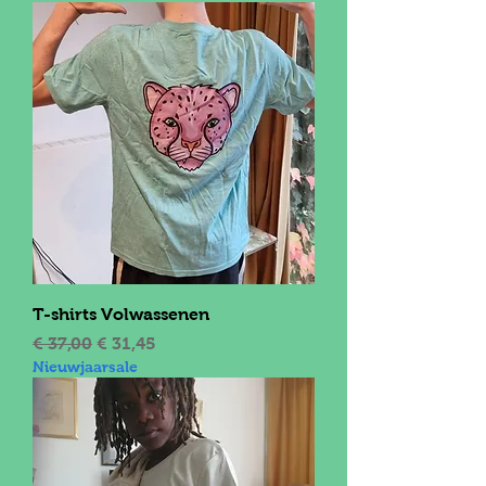
T-shirts Volwassenen
Normale prijs
Verkoopprijs
€ 37,00
€ 31,45
Nieuwjaarsale