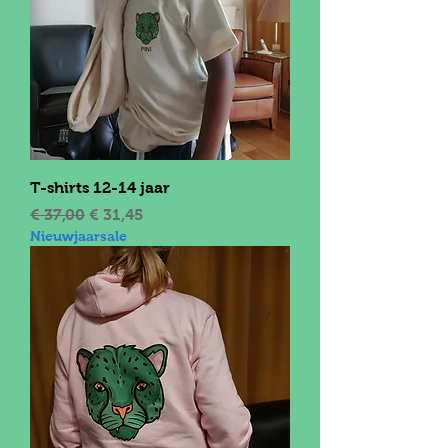
T-shirts 12-14 jaar
Normale prijs
Verkoopprijs
€ 37,00
€ 31,45
Nieuwjaarsale