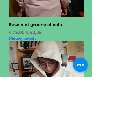
Roze met groene cheeta
Normale prijs
Verkoopprijs
€ 73,00
€ 62,05
Nieuwjaarsale
Ecru met groene cheeta