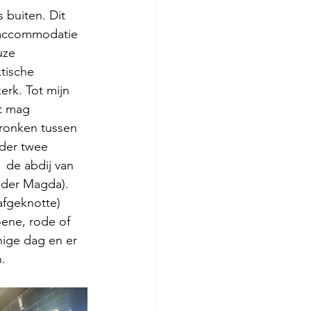
 buiten. Dit 
rtaccommodatie 
uze 
tische 
erk. Tot mijn 
st mag 
pronken tussen 
der twee 
 de abdij van 
nder Magda). 
afgeknotte) 
ene, rode of 
nige dag en er 
. 