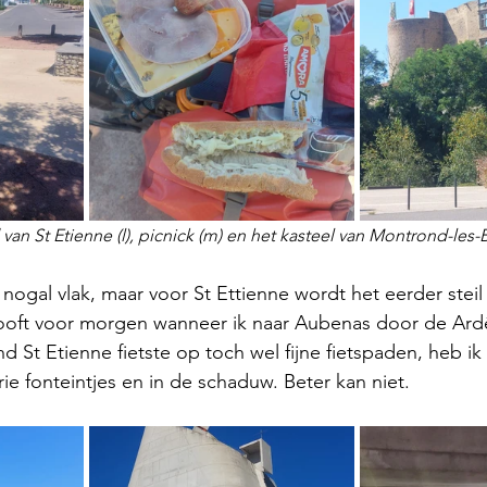
van St Etienne (l), picnick (m) en het kasteel van Montrond-les-B
it nogal vlak, maar voor St Ettienne wordt het eerder stei
looft voor morgen wanneer ik naar Aubenas door de Ard
ond St Etienne fietste op toch wel fijne fietspaden, heb ik
ie fonteintjes en in de schaduw. Beter kan niet.