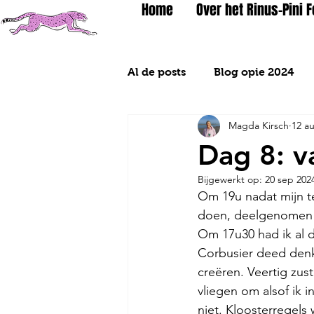
Home
Over het Rinus-Pini 
Al de posts
Blog opie 2024
Magda Kirsch
12 a
Blog 2026
Dag 8: v
Bijgewerkt op:
20 sep 202
Om 19u nadat mijn tek
doen, deelgenomen aa
Om 17u30 had ik al 
Corbusier deed denke
creëren. Veertig zus
vliegen om alsof ik i
niet. Kloosterregels