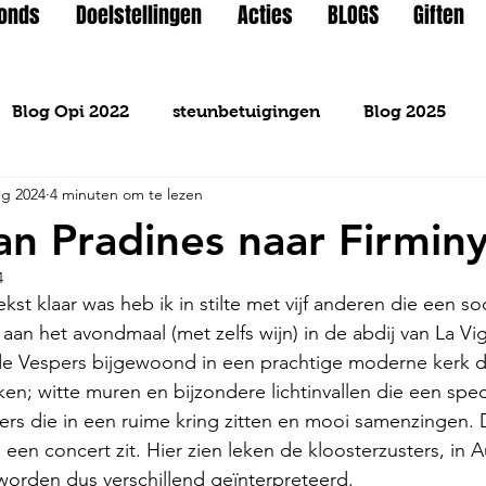
Fonds
Doelstellingen
Acties
BLOGS
Giften
Blog Opi 2022
steunbetuigingen
Blog 2025
ug 2024
4 minuten om te lezen
an Pradines naar Firmin
4
st klaar was heb ik in stilte met vijf anderen die een soo
n het avondmaal (met zelfs wijn) in de abdij van La Vig
de Vespers bijgewoond in een prachtige moderne kerk d
n; witte muren en bijzondere lichtinvallen die een speci
ters die in een ruime kring zitten en mooi samenzingen.
n een concert zit. Hier zien leken de kloosterzusters, in 
 worden dus verschillend geïnterpreteerd.