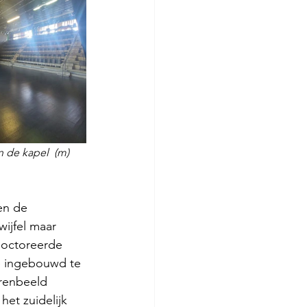
n de kapel  (m) 
en de 
ijfel maar 
doctoreerde 
e ingebouwd te 
rrenbeeld 
et zuidelijk 