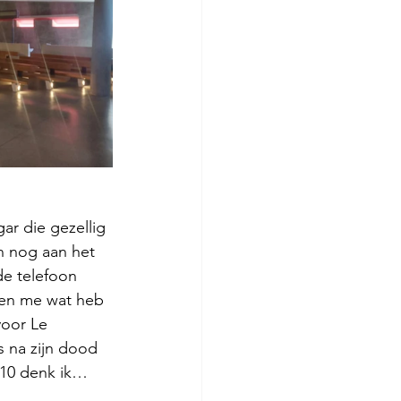
ar die gezellig 
n nog aan het 
de telefoon 
 en me wat heb 
voor Le 
 na zijn dood 
010 denk ik…