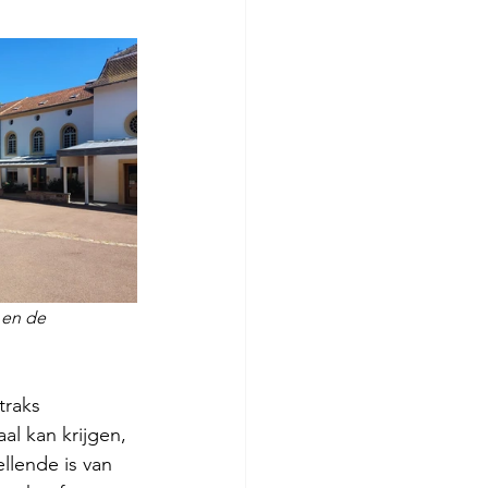
 en de 
traks 
al kan krijgen,  
ellende is van 