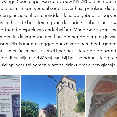
e-Aange ( een engel van een vrouw NVDR) die een docht
ie na mijn kort verhaal vertelt over haar petekind die e
en jaar ziekenhuis onmiddellijk na de geboorte.  Zij vert
s en hoe de begeleiding van de ouders onbestaande w
gddoend gesprek van anderhalfuur. Marie-Ange komt me 
rengen in de vorm van een hart om het op het plejkje van 
uster Alix komt me zeggen dat ze voor hem heeft gebede
r Tim en Yasmine. Ik vertel haar dat ik later op de avon
de  fles  wijn (Corbières) van bij het avondmaal leeg te 
chuld op haar zal nemen want ze drinkt graag een glaasje.