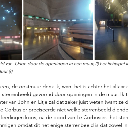
ld van  Orion door de openingen in een muur, (l) het lichtspel i
uur (r)
uren, de oostmuur denk ik, want het is achter het altaar 
n sterrenbeeld gevormd door openingen in de muur. Ik tw
er van John en Litje zal dat zeker juist weten (want ze 
Le Corbusier preciseerde niet welke sterrenbeeld diend
 leerlingen koos, na de dood van Le Corbusier,  het ste
gen omdat dit het enige sterrenbeeld is dat zowel in h