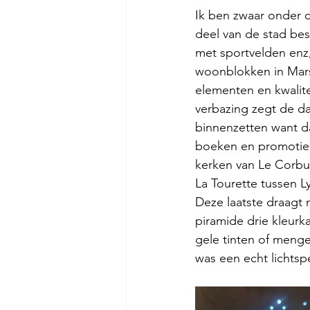
Ik ben zwaar onder d
deel van de stad be
met sportvelden enz
woonblokken in Marse
elementen en kwalitei
verbazing zegt de da
binnenzetten want daa
boeken en promotiem
kerken van Le Corbus
La Tourette tussen L
Deze laatste draagt
piramide drie kleurk
gele tinten of menge
was een echt lichtsp