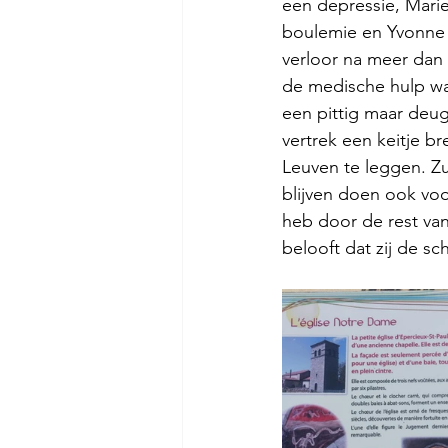
een depressie, Mari
boulemie en Yvonne d
verloor na meer dan e
de medische hulp wa
een pittig maar deu
vertrek een keitje b
Leuven te leggen. Z
blijven doen ook voo
heb door de rest van 
belooft dat zij de s