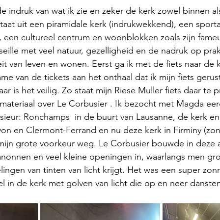
e indruk van wat ik zie en zeker de kerk zowel binnen als
staat uit een piramidale kerk (indrukwekkend), een spo
, een cultureel centrum en woonblokken zoals zijn fame
ille met veel natuur, gezelligheid en de nadruk op prak
t van leven en wonen. Eerst ga ik met de fiets naar de k
me van de tickets aan het onthaal dat ik mijn fiets geru
r is het veilig. Zo staat mijn Riese Muller fiets daar te 
ateriaal over Le Corbusier . Ik bezocht met Magda eer
ieur: Ronchamps  in de buurt van Lausanne, de kerk en 
yon en Clermont-Ferrand en nu deze kerk in Firminy (zo
 mijn grote voorkeur weg. Le Corbusier bouwde in deze 
anonnen en veel kleine openingen in, waarlangs men gro
lingen van tinten van licht krijgt. Het was een super zon
el in de kerk met golven van licht die op en neer dansten