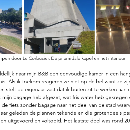
rpen door Le Corbusier. De piramidale kapel en het interieur
middellijk naar mijn B&B een eenvoudige kamer in een hang
s. Als ik toekom reageren ze niet op de bel want ze zij
n stelt de eigenaar vast dat ik buiten zit te werken aan 
 mijn bagage heb afgezet, wat fris water heb gekregen
met de fiets zonder bagage naar het deel van de stad waar
 jaar geleden de plannen tekende en die grotendeels pas
en uitgevoerd en voltooid. Het laatste deel was rond 2