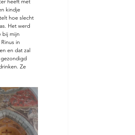
er heeft met 
en kindje 
elt hoe slecht 
as. Het werd 
bij mijn 
Rinus in 
n en dat zal 
d gezondigd 
drinken. Ze 