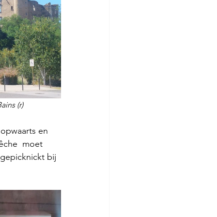
ains (r)
l opwaarts en 
êche  moet 
 gepicknickt bij 