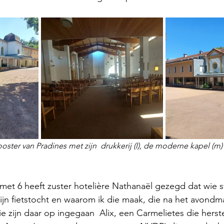
ster van Pradines met zijn  drukkerij (l), de moderne kapel (m)
et 6 heeft zuster hotelière Nathanaël gezegd dat wie s
ijn fietstocht en waarom ik die maak, die na het avondma
rie zijn daar op ingegaan  Alix, een Carmelietes die herst