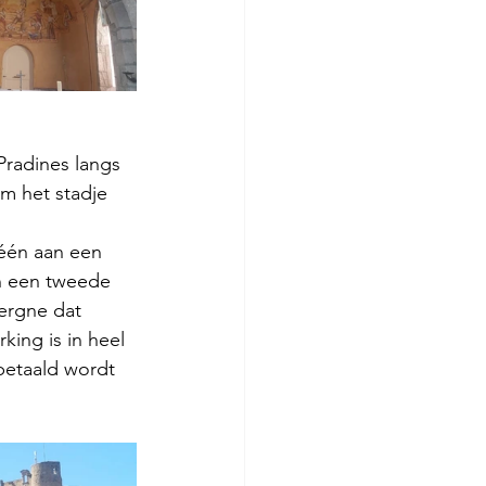
Pradines langs 
m het stadje 
 één aan een 
n een tweede 
ergne dat 
ing is in heel 
betaald wordt 