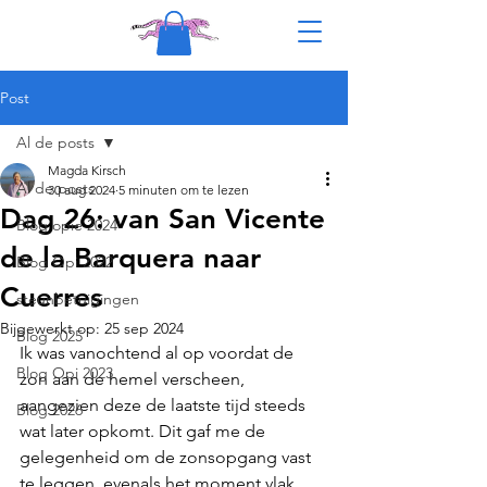
Post
Al de posts
Magda Kirsch
Al de posts
30 aug 2024
5 minuten om te lezen
Dag 26: van San Vicente
Blog opie 2024
de la Barquera naar
Blog Opi 2022
Cuerres
steunbetuigingen
Bijgewerkt op:
25 sep 2024
Blog 2025
Ik was vanochtend al op voordat de 
Blog Opi 2023
zon aan de hemel verscheen, 
aangezien deze de laatste tijd steeds 
Blog 2026
wat later opkomt. Dit gaf me de 
gelegenheid om de zonsopgang vast 
te leggen, evenals het moment vlak 