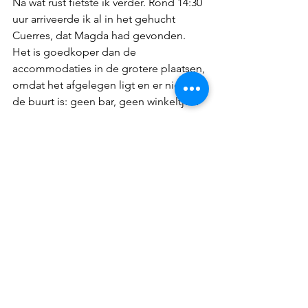
Na wat rust fietste ik verder. Rond 14:30 
uur arriveerde ik al in het gehucht 
Cuerres, dat Magda had gevonden. 
Het is goedkoper dan de 
accommodaties in de grotere plaatsen, 
omdat het afgelegen ligt en er niets in 
de buurt is: geen bar, geen winkeltje... 
Celorio: het strand en het San 
Salvadorklooster; Cuerres: mijn pension
Maar dat stoort me niet, ik heb alles 
wat ik nodig heb bij me. Het wordt een 
rustige avond: zoals altijd eerst de blog 
schrijven, dan douchen, wat bellen met 