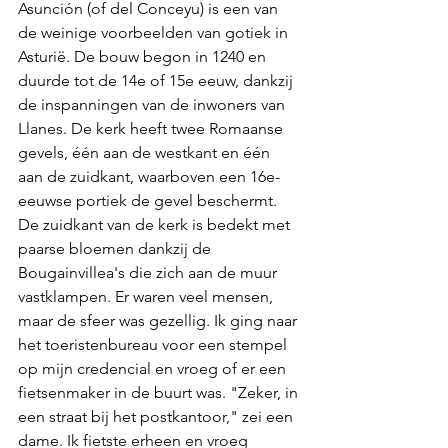
Asunción (of del Conceyu) is een van 
de weinige voorbeelden van gotiek in 
Asturië. De bouw begon in 1240 en 
duurde tot de 14e of 15e eeuw, dankzij 
de inspanningen van de inwoners van 
Llanes. De kerk heeft twee Romaanse 
gevels, één aan de westkant en één 
aan de zuidkant, waarboven een 16e-
eeuwse portiek de gevel beschermt. 
De zuidkant van de kerk is bedekt met 
paarse bloemen dankzij de 
Bougainvillea's die zich aan de muur 
vastklampen. Er waren veel mensen, 
maar de sfeer was gezellig. Ik ging naar 
het toeristenbureau voor een stempel 
op mijn credencial en vroeg of er een 
fietsenmaker in de buurt was. "Zeker, in 
een straat bij het postkantoor," zei een 
dame. Ik fietste erheen en vroeg 