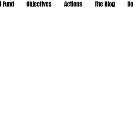
i Fund
Objectives
Actions
The Blog
Do
ter votre propre texte. Cliquez sur « Modifier Texte » ou
votre contenu et personnaliser les polices.