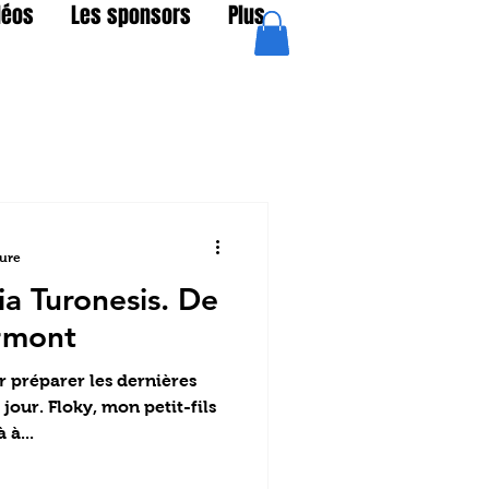
déos
Les sponsors
Plus
ture
Via Turonesis. De
rmont
r préparer les dernières
jour. Floky, mon petit-fils
 à...