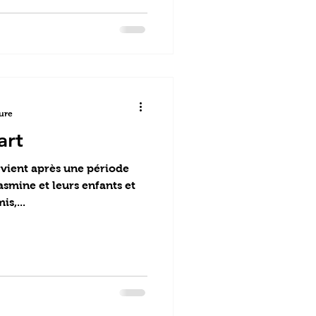
ture
art
rvient après une période
Yasmine et leurs enfants et
s,...