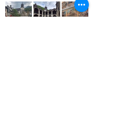
De abdij en kloostergang van Sarrance, 
onze eenvoudige , afbeelding van de 
H. Norbertus
Na de maaltijd helpen Bruno en ik 
spontaan met de afwas en het dekken 
van de tafel voor morgen. Om 20u30 
sluiten we de dag af met de 
completen, het avondgebed. De zes 
kanunniken zingen ingetogen en 
sereen. Zelfs Bruno gaat mee — een 
mooi moment van verstilling na een 
intense dag.
Bij het verlaten van de kerk maakt de 
rector nog even tijd voor een gesprek 