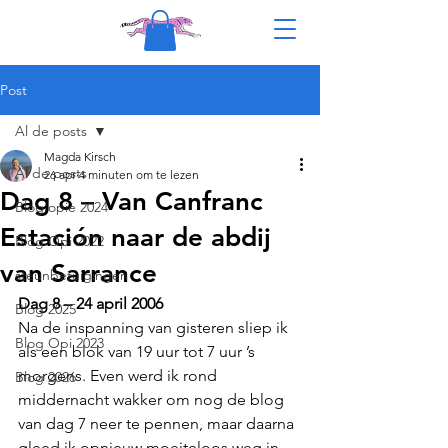
Post
Al de posts
Magda Kirsch
Al de posts
26 apr
4 minuten om te lezen
Dag 8 – Van Canfranc
Blog opie 2024
Estación naar de abdij
Blog Opi 2022
van Sarrance
steunbetuigingen
Dag 8 – 24 april 2006 
Blog 2025
Na de inspanning van gisteren sliep ik 
Blog Opi 2023
als een blok van 19 uur tot 7 uur ’s 
morgens. Even werd ik rond 
Blog 2026
middernacht wakker om nog de blog 
van dag 7 neer te pennen, maar daarna 
gleed ik opnieuw moeiteloos weg in 