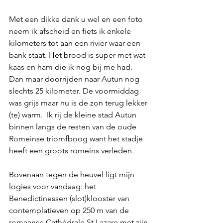
Met een dikke dank u wel en een foto 
neem ik afscheid en fiets ik enkele 
kilometers tot aan een rivier waar een 
bank staat. Het brood is super met wat 
kaas en ham die ik nog bij me had. 
Dan maar doorrijden naar Autun nog 
slechts 25 kilometer. De voormiddag 
was grijs maar nu is de zon terug lekker 
(te) warm.  Ik rij de kleine stad Autun 
binnen langs de resten van de oude 
Romeinse triomfboog want het stadje 
heeft een groots romeins verleden.
Bovenaan tegen de heuvel ligt mijn 
logies voor vandaag: het 
Benedictinessen (slot)klooster van 
contemplatieven op 250 m van de 
romaanse Cathédrale St Lazare met zijn 