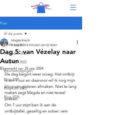
Post
Al de posts
Magda Kirsch
Al de posts
9 aug 2024
4 minuten om te lezen
Dag 5: van Vézelay naar
Blog opie 2024
Autun
Blog Opi 2022
Bijgewerkt op:
25 sep 2024
steunbetuigingen
De dag begint weer vroeg. Het ontbijt 
Blog 2025
is om 7 uur en daarvoor wil ik nog mijn 
blog van gisteren afmaken. Niet te lang 
Blog Opi 2023
maken zegt Magda en niet teveel 
Blog 2026
preken. 
Om 7 uur stipt ben ik aan de 
ontbijttafel, gezellig en sober: vers 