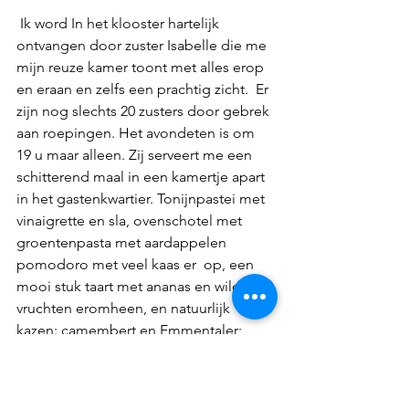
 Ik word In het klooster hartelijk 
ontvangen door zuster Isabelle die me 
mijn reuze kamer toont met alles erop 
en eraan en zelfs een prachtig zicht.  Er 
zijn nog slechts 20 zusters door gebrek 
aan roepingen. Het avondeten is om 
19 u maar alleen. Zij serveert me een 
schitterend maal in een kamertje apart 
in het gastenkwartier. Tonijnpastei met 
vinaigrette en sla, ovenschotel met 
groentenpasta met aardappelen 
pomodoro met veel kaas er  op, een 
mooi stuk taart met ananas en wilde 
vruchten eromheen, en natuurlijk 
kazen: camembert en Emmentaler; 
daarbij een lekker lokaal rood wijntje.  
De zuster cuisinière verzorgt ook de 
maaltijd voor de bisschop die vlakbij 