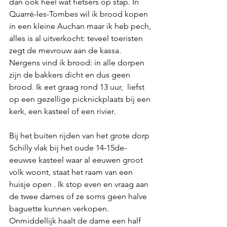
dan ook heel wat fietsers op stap. In 
Quarré-les-Tombes wil ik brood kopen 
in een kleine Auchan maar ik heb pech, 
alles is al uitverkocht: teveel toeristen 
zegt de mevrouw aan de kassa. 
Nergens vind ik brood: in alle dorpen 
zijn de bakkers dicht en dus geen 
brood. Ik eet graag rond 13 uur,  liefst 
op een gezellige picknickplaats bij een 
kerk, een kasteel of een rivier.
Bij het buiten rijden van het grote dorp 
Schilly vlak bij het oude 14-15de-
eeuwse kasteel waar al eeuwen groot 
volk woont, staat het raam van een 
huisje open . Ik stop even en vraag aan 
de twee dames of ze soms geen halve 
baguette kunnen verkopen. 
Onmiddellijk haalt de dame een half 