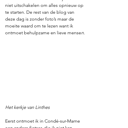
niet uitschakelen om alles opnieuw op 
te starten. De rest van de blog van 
deze dag is zonder foto’s maar de 
moeite waard om te lezen want ik 
ontmoet behulpzame en lieve mense
n.
Het kerkje van Linthes
Eerst ontmoet ik in Condé-sur-Marne 
een andere fietser, die ik niet kan 