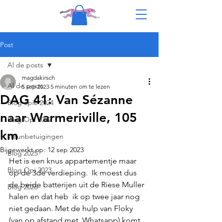
Post
Al de posts
magdakirsch
Al de posts
5 sep 2023
5 minuten om te lezen
DAG 41: Van Sézanne
Blog opie 2024
naar Warmeriville, 105
Blog Opi 2022
km
steunbetuigingen
Bijgewerkt op:
12 sep 2023
Blog 2025
Het is een knus appartementje maar 
Blog Opi 2023
op de 3de verdieping.  Ik moest dus 
de beide batterijen uit de Riese Muller 
Blog 2026
halen en dat heb  ik op twee jaar nog 
niet gedaan. Met de hulp van Floky 
(van op afstand met  Whatsapp) komt 