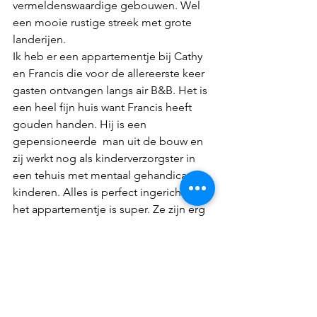
vermeldenswaardige gebouwen. Wel 
een mooie rustige streek met grote 
landerijen.
Ik heb er een appartementje bij Cathy 
en Francis die voor de allereerste keer 
gasten ontvangen langs air B&B. Het is 
een heel fijn huis want Francis heeft 
gouden handen. Hij is een 
gepensioneerde  man uit de bouw en 
zij werkt nog als kinderverzorgster in 
een tehuis met mentaal gehandicapte 
kinderen. Alles is perfect ingericht en 
het appartementje is super. Ze zijn erg 
vriendelijk en behulpzaam.  Ik slaap op 
de mezzanine, een hoger stuk en dat 
blijkt ’s nachts heel warm te zij n maar ik 
slaap toch goed.
Ik had gelukkig op zaterdag alles 