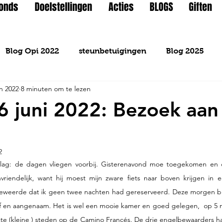
Fonds
Doelstellingen
Acties
BLOGS
Giften
Blog Opi 2022
steunbetuigingen
Blog 2025
un 2022
8 minuten om te lezen
6 juni 2022: Bezoek aan
2
rslag: de dagen vliegen voorbij. Gisterenavond moe toegekomen en 
riendelijk, want hij moest mijn zware fiets naar boven krijgen in ee
ij beweerde dat ik geen twee nachten had gereserveerd. Deze morgen ble
ief en aangenaam. Het is wel een mooie kamer en goed gelegen,  op 5 
ste (kleine ) steden op de Camino Francés. De drie engelbewaarders 