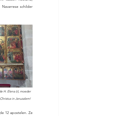
avarrese schilder  
de H. Elena (r), moeder 
 Christus in Jeruzalem!
de 12 apostelen. Ze 