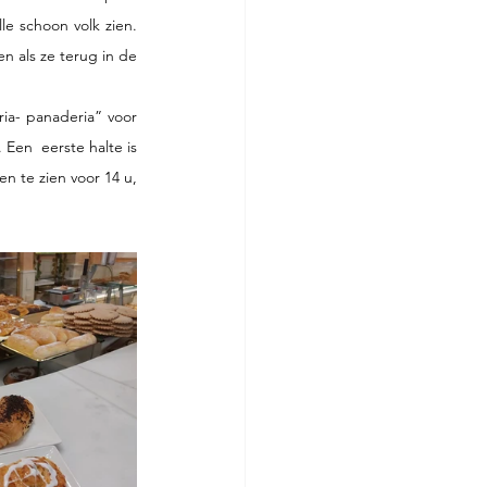
e schoon volk zien. 
 als ze terug in de 
ia- panaderia” voor 
Een  eerste halte is 
 te zien voor 14 u, 