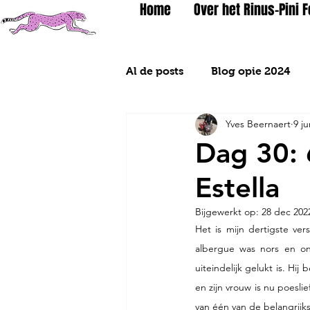
Home
Over het Rinus-Pini 
Al de posts
Blog opie 2024
Yves Beernaert
9 j
Blog 2026
Dag 30: 
Estella
Bijgewerkt op:
28 dec 202
Het is mijn dertigste ve
albergue was nors en onv
uiteindelijk gelukt is. H
en zijn vrouw is nu poesl
van één van de belangrijk