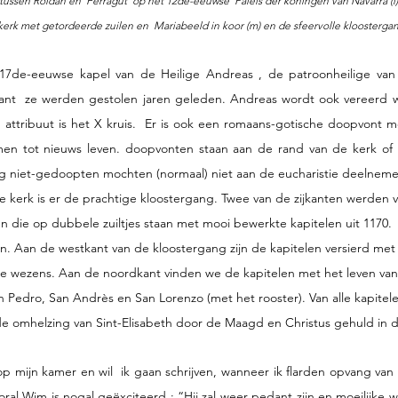
sen Roldan en  Ferragut  op het 12de-eeuwse  Paleis der koningen van Navarra (l);             
kerk met getordeerde zuilen en  Mariabeeld in koor (m) en de sfeervolle kloostergang
7de-eeuwse kapel van de Heilige Andreas , de patroonheilige van E
want  ze werden gestolen jaren geleden. Andreas wordt ook vereerd w
jn attribuut is het X kruis.  Er is ook een romaans-gotische doopvont 
n tot nieuws leven. doopvonten staan aan de rand van de kerk of 
 niet-gedoopten mochten (normaal) niet aan de eucharistie deelneme
 kerk is er de prachtige kloostergang. Twee van de zijkanten werden ve
n die op dubbele zuiltjes staan met mooi bewerkte kapitelen uit 1170.  
len. Aan de westkant van de kloostergang zijn de kapitelen versierd me
ijke wezens. Aan de noordkant vinden we de kapitelen met het leven van
n Pedro, San Andrès en San Lorenzo (met het rooster). Van alle kapitelen 
 de omhelzing van Sint-Elisabeth door de Maagd en Christus gehuld in d
p mijn kamer en wil  ik gaan schrijven, wanneer ik flarden opvang van
ral Wim is nogal geëxciteerd : “Hij zal weer pedant zijn en moeilijke 