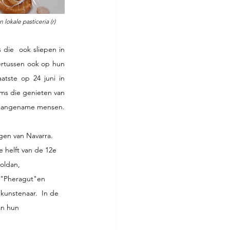
 lokale pasticeria (r) 
ie  ook sliepen in 
rtussen ook op hun 
atste op 24 juni in 
ms die genieten van 
n aangename mensen. 
gen van Navarra. 
e helft van de 12e 
oldan, 
s "Pheragut"en 
kunstenaar.  In de 
an hun 