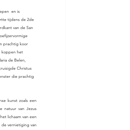
epen  en is 
tte tijdens de 2de 
ordkant van de San 
oefijzervormige 
 prachtig koor 
e koppen het 
aria de Belen, 
ruisigde Christus 
enster die prachtig 
se kunst zoals een 
e natuur van Jezus 
het lichaam van een 
 de vernietiging van 