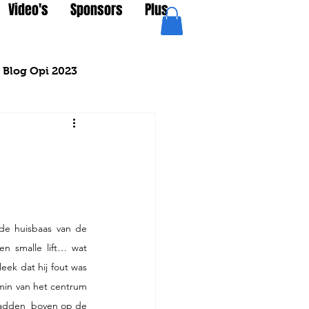
Video's
Sponsors
Plus
Blog Opi 2023
de huisbaas van de 
n smalle lift… wat 
ek dat hij fout was 
min van het centrum 
hadden  boven op de 