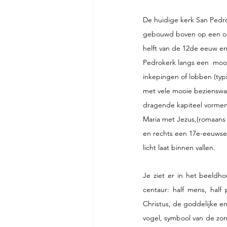
De huidige kerk San Pedro
gebouwd boven op een oud
helft van de 12de eeuw en
Pedrokerk langs een  mooie
inkepingen of lobben (ty
met vele mooie bezienswa
dragende kapiteel vormen 
Maria met Jezus,(romaans 
en rechts een 17e-eeuwse P
licht laat binnen vallen.
Je ziet er in het beeldh
centaur: half mens, half
Christus, de goddelijke e
vogel, symbool van de zond