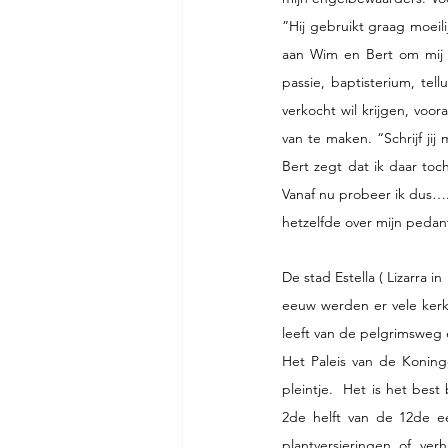
”Hij gebruikt graag moeili
aan Wim en Bert om mij wa
passie, baptisterium, tell
verkocht wil krijgen, voor
van te maken. “Schrijf jij
Bert zegt dat ik daar to
Vanaf nu probeer ik dus….H
hetzelfde over mijn pedant
De stad Estella ( Lizarra 
eeuw werden er vele kerk
leeft van de pelgrimsweg 
Het Paleis van de Koning
pleintje.  Het is het best
2de helft van de 12de ee
plantversieringen of ver