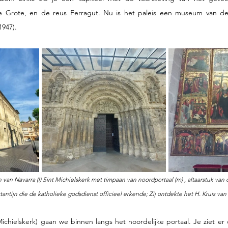
e Grote, en de reus Ferragut. Nu is het paleis een museum van de N
947). 
n van Navarra (l) Sint Michielskerk met timpaan van noordportaal (m) , altaarstuk van 
ntijn die de katholieke godsdienst officieel erkende; Zij ontdekte het H. Kruis van
ichielskerk) gaan we binnen langs het noordelijke portaal. Je ziet er 