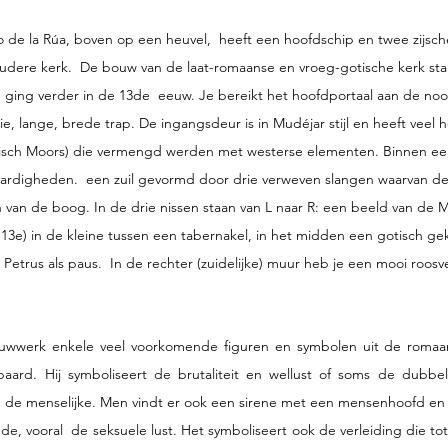
 de la Rúa, boven op een heuvel,  heeft een hoofdschip en twee zijsch
ere kerk.  De bouw van de laat-romaanse en vroeg-gotische kerk star
 ging verder in de 13de  eeuw. Je bereikt het hoofdportaal aan de no
, lange, brede trap. De ingangsdeur is in Mudéjar stijl en heeft veel h
pisch Moors) die vermengd werden met westerse elementen. Binnen een
ardigheden.  een zuil gevormd door drie verweven slangen waarvan d
van de boog. In de drie nissen staan van L naar R: een beeld van de M
13e) in de kleine tussen een tabernakel, in het midden een gotisch gek
etrus als paus.  In de rechter (zuidelijke) muur heb je een mooi roosv
ouwwerk enkele veel voorkomende figuren en symbolen uit de romaan
 paard. Hij symboliseert de brutaliteit en wellust of soms de dubbel
n de menselijke. Men vindt er ook een sirene met een mensenhoofd en 
e, vooral  de seksuele lust. Het symboliseert ook de verleiding die tot