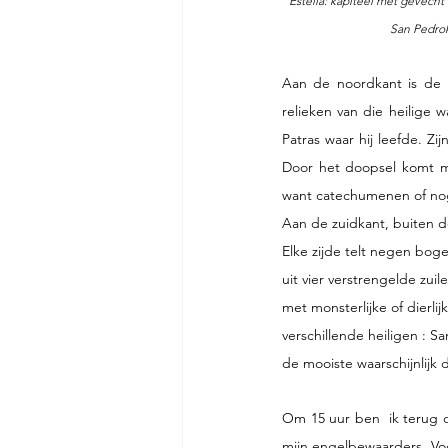
Estella: kapiteel met gevecht tus
 San Pedro
Aan de noordkant is de 1
relieken van die heilige 
Patras waar hij leefde. Zi
Door het doopsel komt me
want catechumenen of nog
Aan de zuidkant, buiten de
Elke zijde telt negen boge
uit vier verstrengelde zui
met monsterlijke of dierl
verschillende heiligen : Sa
de mooiste waarschijnlijk
Om 15 uur ben  ik terug o
mijn engelbewaarders. Voo