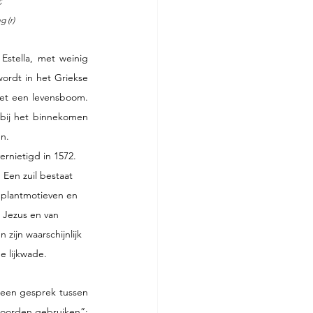
                          
 (r)
stella, met weinig 
ordt in het Griekse 
met een levensboom. 
bij het binnekomen 
n. 
rnietigd in 1572. 
 Een zuil bestaat 
t plantmotieven en 
 Jezus en van 
zijn waarschijnlijk 
e lijkwade.
 een gesprek tussen 
woorden gebruiken”; 