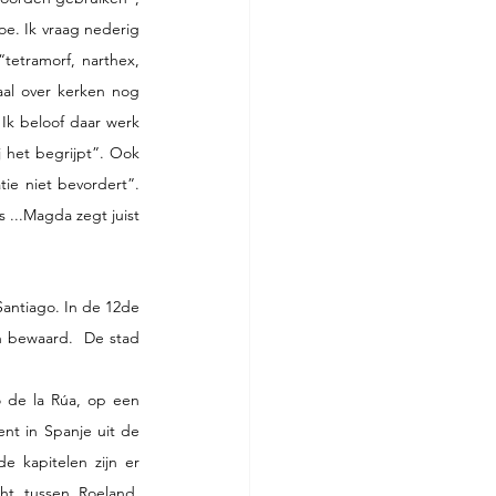
e. Ik vraag nederig 
tetramorf, narthex, 
aal over kerken nog 
Ik beloof daar werk 
 het begrijpt”. Ook 
e niet bevordert”. 
...Magda zegt juist 
antiago. In de 12de 
 bewaard.  De stad 
 de la Rúa, op een 
nt in Spanje uit de 
 kapitelen zijn er 
ht tussen Roeland, 