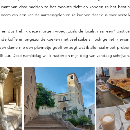
want van daar hadden ze het mooiste zicht en konden ze het best all
naam van één van de aartsengelen en ze kunnen daar dus over vertellen
n en dus trek ik deze morgen vroeg, zoals de locals, naar een” pasticer
nde koffie en ongezonde koeken met veel suikers. Toch geniet ik ervan. 
en dame me een plannetje geeft en zegt wat ik allemaal moet proberen
t 18 uur. Deze namiddag wil ik rusten en mijn blog van vandaag schrijven.