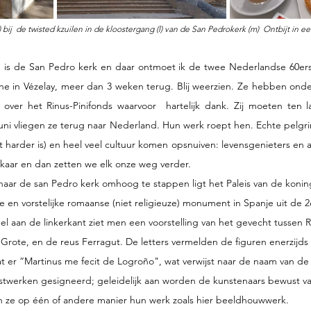
l) bij  de twisted kzuilen in de kloostergang (l) van de San Pedrokerk (m)  Ontbijt in een
 is de San Pedro kerk en daar ontmoet ik de twee Nederlandse 60ers d
ne in Vézelay, meer dan 3 weken terug. Blij weerzien. Ze hebben onde
 over het Rinus-Pinifonds waarvoor  hartelijk dank. Zij moeten ten la
juni vliegen ze terug naar Nederland. Hun werk roept hen. Echte pelgri
wat harder is) en heel veel cultuur komen opsnuiven: levensgenieters e
kaar en dan zetten we elk onze weg verder.
ar de san Pedro kerk omhoog te stappen ligt het Paleis van de konin
ke en vorstelijke romaanse (niet religieuze) monument in Spanje uit de 2
eel aan de linkerkant ziet men een voorstelling van het gevecht tussen R
 Grote, en de reus Ferragut. De letters vermelden de figuren enerzijd
at er “Martinus me fecit de Logroño", wat verwijst naar de naam van de 
stwerken gesigneerd; geleidelijk aan worden de kunstenaars bewust v
 ze op één of andere manier hun werk zoals hier beeldhouwwerk.