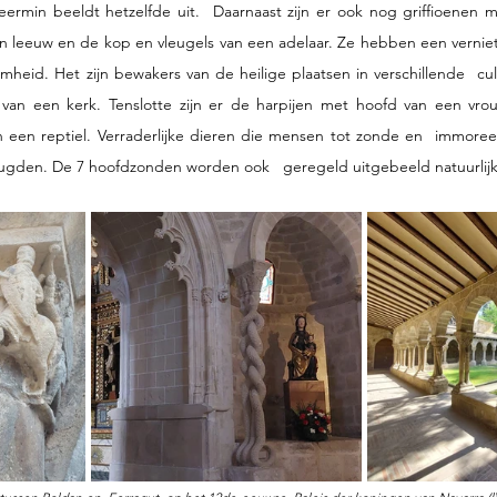
rmin beeldt hetzelfde uit.  Daarnaast zijn er ook nog griffioenen m
n leeuw en de kop en vleugels van een adelaar. Ze hebben een vernie
heid. Het zijn bewakers van de heilige plaatsen in verschillende  cul
an een kerk. Tenslotte zijn er de harpijen met hoofd van een vrou
n een reptiel. Verraderlijke dieren die mensen tot zonde en  immoree
gden. De 7 hoofdzonden worden ook   geregeld uitgebeeld natuurlijk