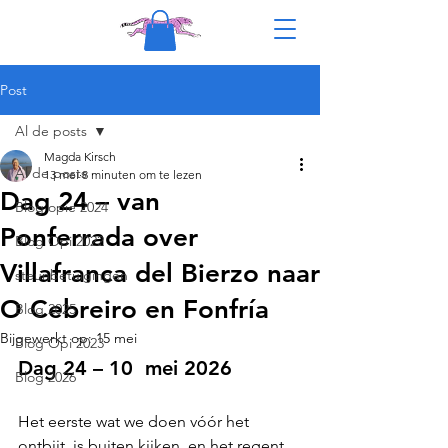
Post
Al de posts
Magda Kirsch
Al de posts
13 mei
8 minuten om te lezen
Dag 24 – van
Blog opie 2024
Ponferrada over
Blog Opi 2022
Villafranca del Bierzo naar
steunbetuigingen
O Cebreiro en Fonfría
Blog 2025
Bijgewerkt op:
15 mei
Blog Opi 2023
Dag 24 – 10  mei 2026
Blog 2026
Het eerste wat we doen vóór het 
ontbijt, is buiten kijken, en het regent 