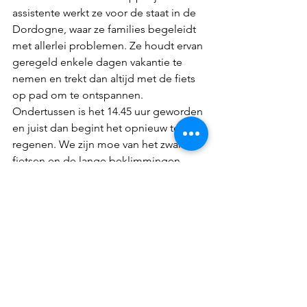
assistente werkt ze voor de staat in de 
Dordogne, waar ze families begeleidt 
met allerlei problemen. Ze houdt ervan 
geregeld enkele dagen vakantie te 
nemen en trekt dan altijd met de fiets 
op pad om te ontspannen.
Ondertussen is het 14.45 uur geworden 
en juist dan begint het opnieuw te 
regenen. We zijn moe van het zware 
fietsen en de lange beklimmingen, 
maar we moeten verder. Gelukkig is 
het niet ver meer.
Rond 15.15 uur bereiken we onze 
Hostal Gallego, waar ik in 2022 al 
verbleef met Magda, Ann, Solé en vier 
kleinkinderen, enkel de jongens. Toen 
was het gloednieuw en ook nu worden 
we bijzonder vriendelijk en gastvrij 