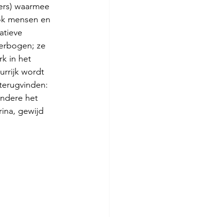
ders) waarmee 
ok mensen en 
atieve 
erbogen; ze 
k in het 
rrijk wordt 
terugvinden: 
andere het 
ina, gewijd 