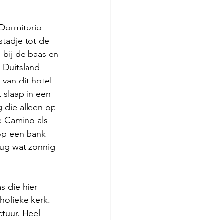
Dormitorio 
tadje tot de 
bij de baas en 
n Duitsland 
van dit hotel 
 slaap in een 
 die alleen op 
e Camino als 
op een bank 
rug wat zonnig 
 die hier 
olieke kerk. 
tuur. Heel 