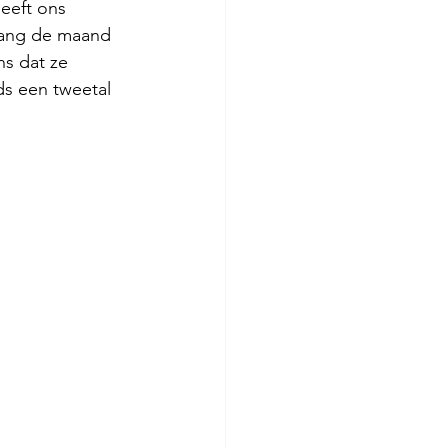
eeft ons 
elang de maand 
s dat ze 
s een tweetal 