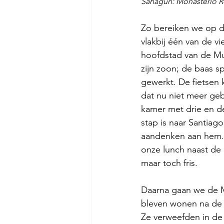
Sahagun: Monasterio Rea
Zo bereiken we op d
vlakbij één van de v
hoofdstad van de Mu
zijn zoon; de baas sp
gewerkt. De fietsen k
dat nu niet meer geb
kamer met drie en de
stap is naar Santiag
aandenken aan hem.
onze lunch naast de 
maar toch fris.
Daarna gaan we de M
bleven wonen na de 
Ze verweefden in de 