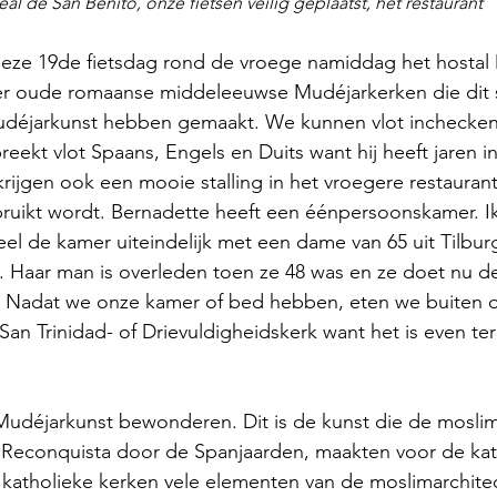
l de San Benito, onze fietsen veilig geplaatst, het restaurant
eze 19de fietsdag rond de vroege namiddag het hostal 
ier oude romaanse middeleeuwse Mudéjarkerken die dit s
déjarkunst hebben gemaakt. We kunnen vlot inchecken 
reekt vlot Spaans, Engels en Duits want hij heeft jaren i
rijgen ook een mooie stalling in het vroegere restaurant 
ruikt wordt. Bernadette heeft een éénpersoonskamer. Ik
el de kamer uiteindelijk met een dame van 65 uit Tilburg
o. Haar man is overleden toen ze 48 was en ze doet nu d
 Nadat we onze kamer of bed hebben, eten we buiten 
San Trinidad- of Drievuldigheidskerk want het is even te
udéjarkunst bewonderen. Dit is de kunst die de moslims
Reconquista door de Spanjaarden, maakten voor de kath
katholieke kerken vele elementen van de moslimarchitec