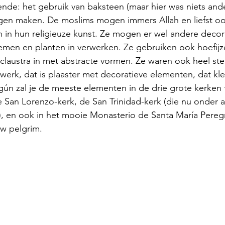
gende: het gebruik van baksteen (maar hier was niets an
ngen maken. De moslims mogen immers Allah en liefst o
n in hun religieuze kunst. Ze mogen er wel andere decor
emen en planten in verwerken. Ze gebruiken ook hoefijz
laustra in met abstracte vormen. Ze waren ook heel ster
erk, dat is plaaster met decoratieve elementen, dat kleu
gún zal je de meeste elementen in de drie grote kerken 
e San Lorenzo-kerk, de San Trinidad-kerk (die nu onder 
s), en ook in het mooie Monasterio de Santa María Peregr
w pelgrim.