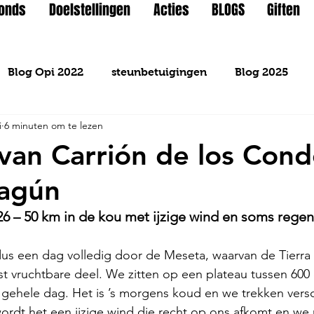
Fonds
Doelstellingen
Acties
BLOGS
Giften
Blog Opi 2022
steunbetuigingen
Blog 2025
i
6 minuten om te lezen
an Carrión de los Cond
hagún
6 – 50 km in de kou met ijzige wind en soms regen
us een dag volledig door de Meseta, waarvan de Tierr
st vruchtbare deel. We zitten op een plateau tussen 600
gehele dag. Het is ’s morgens koud en we trekken versc
rdt het een ijzige wind die recht op ons afkomt en we 