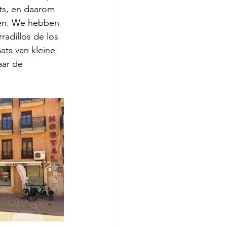
ts, en daarom 
zen. We hebben 
radillos de los 
ats van kleine 
aar de 