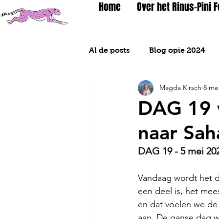
Home
Over het Rinus-Pini 
Al de posts
Blog opie 2024
Magda Kirsch
8 me
Blog 2026
DAG 19 v
naar Sa
DAG 19 - 5 mei 202
Vandaag wordt het d
een deel is, het mee
en dat voelen we de 
aan. De ganse dag wo